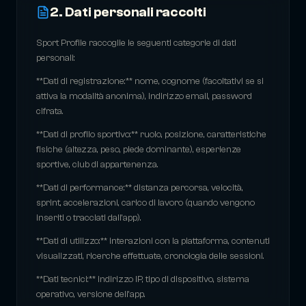
2. Dati personali raccolti
Sport Profile raccoglie le seguenti categorie di dati
personali:
**Dati di registrazione:** nome, cognome (facoltativi se si
attiva la modalità anonima), indirizzo email, password
cifrata.
**Dati di profilo sportivo:** ruolo, posizione, caratteristiche
fisiche (altezza, peso, piede dominante), esperienze
sportive, club di appartenenza.
**Dati di performance:** distanza percorsa, velocità,
sprint, accelerazioni, carico di lavoro (quando vengono
inseriti o tracciati dall'app).
**Dati di utilizzo:** interazioni con la piattaforma, contenuti
visualizzati, ricerche effettuate, cronologia delle sessioni.
**Dati tecnici:** indirizzo IP, tipo di dispositivo, sistema
operativo, versione dell'app.