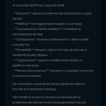
Ai sensi del GDPR hai i seguenti diritti:
- **Accesso:** ottenere conferma del trattamento e copia
dei dati.
- **Rettifica:** correggere dati inesatti o incompleti.
- **Cancellazione ("diritto all'oblio"):** richiedere la
cancellazione dei dati.
- **Limitazione:** limitare il trattamento in determinate
circostanze.
- **Portabilità:** ricevere i dati in formato strutturato e
trasferirli ad altro titolare.
- **Opposizione:** opporti al trattamento basato su
legittimo interesse.
- **Revoca del consenso:** revocare in qualsiasi momento
il consenso prestato.
Per esercitare questi diritti: privacy@sportprofile.it o
tramite le impostazioni dell'app.
Hai il diritto di proporre reclamo al Garante per la
protezione dei dati personali (www.garanteprivacy.it).